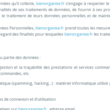
ées qu’il collecte,
bienorganise.fr
s’engage à respecter le 
alités de ses traitements de données, de fournir à ses prosp
le traitement de leurs données personnelles et de mainte
nées Personnelles,
bienorganise.fr
prend toutes les mesures
egard des finalités pour lesquelles
bienorganise.fr
les traite
ou partie des données :
gestion et la traçabilité des prestations et services comma
s commandes, etc.
atique (spamming, hacking…) : matériel informatique utilisé p
es de connexion et d’utilisation
atives sur
bienorganise.fr
: adresse email